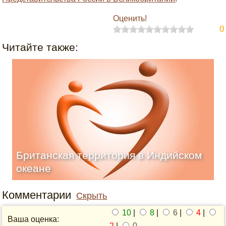
Оценить!
0
Читайте также:
Британская территория в Индийском
океане
Комментарии
Скрыть
10
|
8
|
6
|
4
|
Ваша оценка:
2
|
0